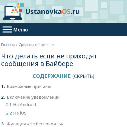
Ustanovka
OS
.ru
Меню
Главная
Средства общения
Что делать если не приходят
сообщения в Вайбере
СОДЕРЖАНИЕ
[
СКРЫТЬ
]
1
Возможные причины
2
Включение уведомлений
2.1
На Android
2.2
На iOS
3
Функция «Не беспокоить»