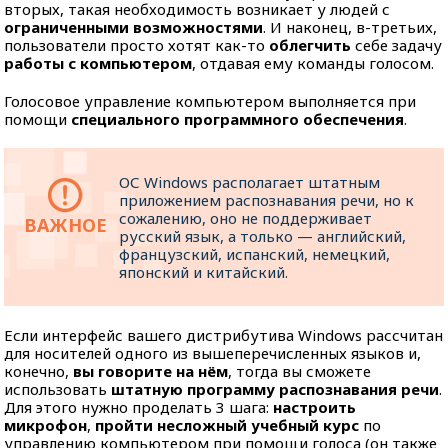
вторых, такая необходимость возникает у людей с
ограниченными возможностями
. И наконец, в-третьих,
пользователи просто хотят как-то
облегчить
себе задачу
работы с компьютером
, отдавая ему команды голосом.
Голосовое управление компьютером выполняется при
помощи
специального программного обеспечения
.
ОС Windows располагает штатным
приложением распознавания речи, но к
сожалению, оно не поддерживает
русский язык, а только — английский,
французский, испанский, немецкий,
японский и китайский.
Если интерфейс вашего дистрибутива Windows рассчитан
для носителей одного из вышеперечисленных языков и,
конечно,
вы говорите на нём
, тогда вы сможете
использовать
штатную программу распознавания речи
.
Для этого нужно проделать 3 шага:
настроить
микрофон
,
пройти несложный учебный курс
по
управлению компьютером при помощи голоса (он также