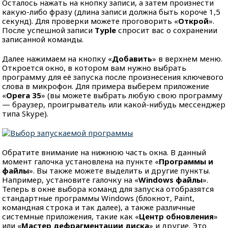
Осталось нажать на кнопку записи, а затем произнести
какую-либо фразу (длина записи должна быть короче 1,5
секунд). Для проверки можете проговорить «
Открой
».
После успешной записи
Typle
спросит вас о сохранении
записанной команды.
Далее нажимаем на кнопку «
Добавить
» в верхнем меню.
Откроется окно, в котором вам нужно выбрать
программу для её запуска после произнесения ключевого
слова в микрофон. Для примера выберем приложение
«
Opera 35
» (вы можете выбрать любую свою программу
— браузер, проигрыватель или какой-нибудь мессенджер
типа Skype).
Обратите внимание на нижнюю часть окна. В данный
момент галочка установлена на пункте «
Программы и
файлы
». Вы также можете выделить и другие пункты.
Например, установите галочку на «
Windows файлы
».
Теперь в окне выбора команд для запуска отобразятся
стандартные программы Windows (блокнот, Paint,
командная строка и так далее), а также различные
системные приложения, такие как «
Центр обновления
»
или «
Мастер дефрагментации диска
» и другие. Это