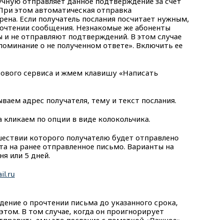
учную отправляет данное подтверждение за счет
При этом автоматическая отправка
ена. Если получатель послания посчитает нужным,
рочтении сообщения. Незнакомые же абоненты
 и не отправляют подтверждений. В этом случае
оминание о не полученном ответе». Включить ее
тового сервиса и жмем клавишу «Написать
аем адрес получателя, тему и текст послания.
 кликаем по опции в виде колокольчика.
шествии которого получателю будет отправлено
та на ранее отправленное письмо. Варианты на
ня или 5 дней.
дение о прочтении письма до указанного срока,
этом. В том случае, когда он проигнорирует