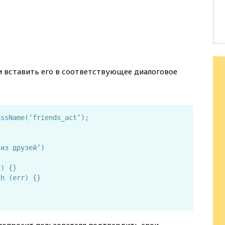
 вставить его в соответствующее диалоговое
assName(‘friends_act’);
)
 из друзей’)
r) {}
ch (err) {}