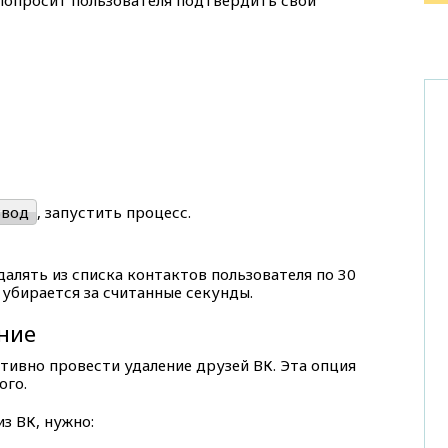
попросит пользователя подтвердить свои
Ввод
, запустить процесс.
алять из списка контактов пользователя по 30
 убирается за считанные секунды.
ние
тивно провести удаление друзей ВК. Эта опция
ого.
з ВК, нужно: