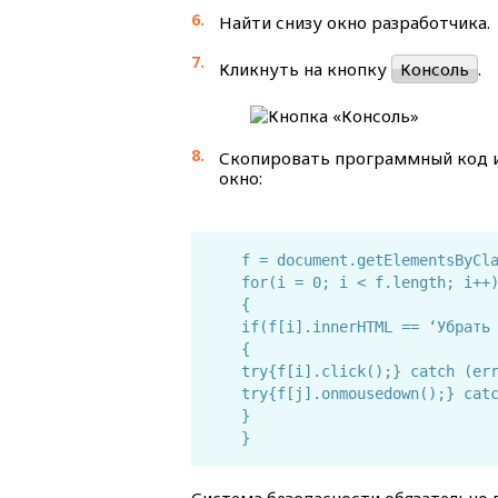
Найти снизу окно разработчика.
Кликнуть на кнопку
Консоль
.
Скопировать программный код и
окно:
f = document.getElementsByCl
for(i = 0; i < f.length; i++
{
if(f[i].innerHTML == ‘Убрать
{
try{f[i].click();} catch (er
try{f[j].onmousedown();} cat
}
}