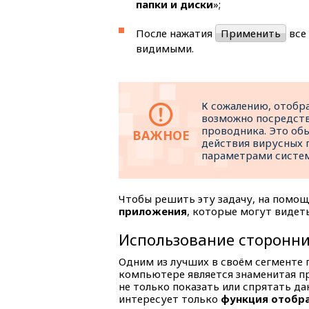
папки и диски
»;
После нажатия
Применить
все
видимыми.
К сожалению, отобра
возможно посредст
проводника. Это обы
действия вирусных 
параметрами систем
Чтобы решить эту задачу, на помо
приложения
, которые могут видет
Использование сторонн
Одним из лучших в своём сегменте 
компьютере является знаменитая 
не только показать или спрятать да
интересует только
функция отобр