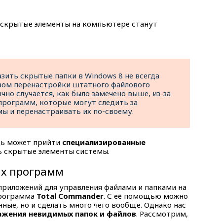
 скрытые элементы на компьютере станут
зить скрытые папки в Windows 8 не всегда
вом перенастройки штатного файлового
чно случается, как было замечено выше, из-за
программ, которые могут следить за
ы и перенастраивать их по-своему.
щь может прийти
специализированные
ь скрытые элементы системы.
их программ
приложений для управления файлами и папками на
программа
Total Commander
. С её помощью можно
нные, но и сделать много чего вообще. Однако нас
ажения невидимых папок и файлов
. Рассмотрим,