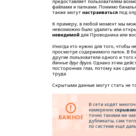
предоставляет пользователям возм
файлами и папками. Помимо банальн
также могут
настраиваться
под опр
К примеру, в любой момент мы може
невозможно было удалить или открыт
невидимой
для Проводника или во
Иногда это нужно для того, чтобы 
просмотре содержимого папок. В бо
другие пользователи одного и тог
данные друг друга
. Однако этим дей
посторонних глаз, потому как сдел
труда.
Скрытыми данные могут стать не то
В сети ходят много
намеренно
скрываю
точно такими же наз
дубликаты, сам того
по системе ещё даль