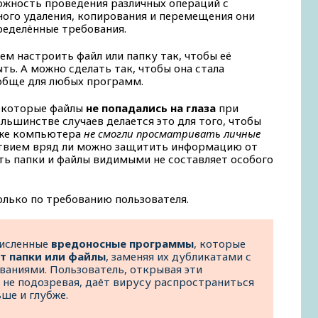
ожность проведения различных операций с
ого удаления, копирования и перемещения они
еделённые требования.
м настроить файл или папку так, чтобы её
ь. А можно сделать так, чтобы она стала
обще для любых программ.
некоторые файлы
не попадались на глаза
при
льшинстве случаев делается это для того, чтобы
о же компьютера
не смогли просматривать личные
ствием вряд ли можно защитить информацию от
ать папки и файлы видимыми не составляет особого
лько по требованию пользователя.
численные
вредоносные программы
, которые
т папки или файлы
, заменяя их дубликатами с
ваниями. Пользователь, открывая эти
 не подозревая, даёт вирусу распространиться
ше и глубже.