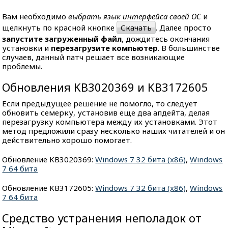
Вам необходимо
выбрать язык интерфейса своей ОС
и
щелкнуть по красной кнопке
Скачать
. Далее просто
запустите загруженный файл
, дождитесь окончания
установки и
перезагрузите компьютер
. В большинстве
случаев, данный патч решает все возникающие
проблемы.
Обновления KB3020369 и KB3172605
Если предыдущее решение не помогло, то следует
обновить семерку, установив еще два апдейта, делая
перезагрузку компьютера между их установками. Этот
метод предложили сразу несколько наших читателей и он
действительно хорошо помогает.
Обновление KB3020369:
Windows 7 32 бита (x86)
,
Windows
7 64 бита
Обновление KB3172605:
Windows 7 32 бита (x86)
,
Windows
7 64 бита
Средство устранения неполадок от