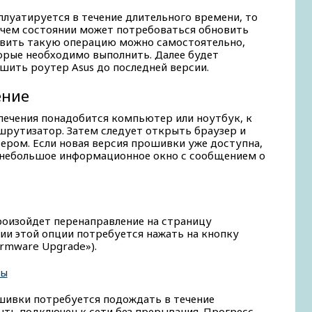
плуатируется в течение длительного времени, то
очем состоянии может потребоваться обновить
вить такую операцию можно самостоятельно,
торые необходимо выполнить. Далее будет
шить роутер Asus до последней версии.
ение
печения понадобится компьютер или ноутбук, к
рутизатор. Затем следует открыть браузер и
ером. Если новая версия прошивки уже доступна,
я небольшое информационное окно с сообщением о
произойдет перенаправление на страницу
ции этой опции потребуется нажать на кнопку
rmware Upgrade»).
шивки потребуется подождать в течение
ыть подключен к сети без прерывания. Прогресс