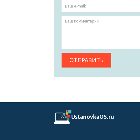
UstanovkaOS.ru