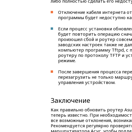
либо полностью сделать его недост
Отключение кабеля интернета от
программы будет недоступно как
Если процесс установки обновле
будет повторить операцию снача
произошел сбой и роутер совсем
заводских настроек также не дал
компьютер программу Tftpd, с
роутеру по протоколу TFTP и у
режиме.
После завершения процесса пер
перезагрузить не только маршру
управления устройством.
Заключение
Как правильно обновить роутер Asu
теперь известно. При необходимос
все возможные отклонения, возника
Рекомендуется регулярно проверят
маршрутизатора Асус, чтобы подде