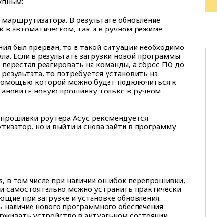
упным:
 маршрутизатора. В результате обновление
 в автоматическом, так и в ручном режиме.
ния был прерван, то в такой ситуации необходимо
ла. Если в результате загрузки новой программы
 перестал реагировать на команды, а сброс ПО до
 результата, то потребуется установить на
 помощью которой можно будет подключиться к
становить новую прошивку только в ручном
епрошивки роутера Асус рекомендуется
тизатор, но и выйти и снова зайти в программу
s, в том числе при наличии ошибок перепрошивки,
ти самостоятельно можно устранить практически
ющие при загрузке и установке обновления.
ь наличие нового программного обеспечения
рживать устройство в актуальном состоянии.