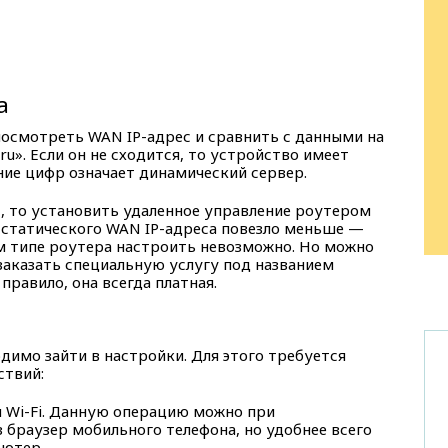
а
осмотреть WAN IP-адрес и сравнить с данными на
ru». Если он не сходится, то устройство имеет
ние цифр означает динамический сервер.
с, то установить удаленное управление роутером
 статического WAN IP-адреса повезло меньше —
м типе роутера настроить невозможно. Но можно
заказать специальную услугу под названием
 правило, она всегда платная.
димо зайти в настройки. Для этого требуется
ствий:
 Wi-Fi. Данную операцию можно при
 браузер мобильного телефона, но удобнее всего
ьютер.