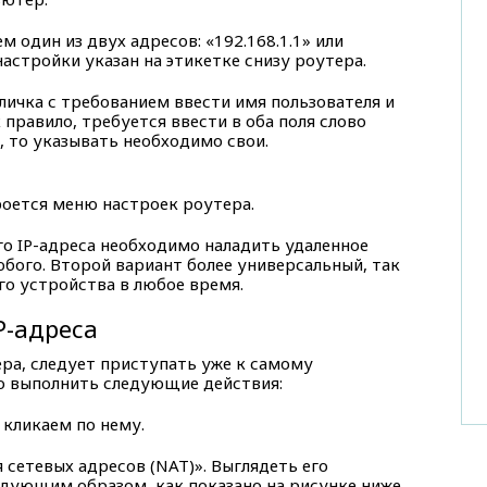
м один из двух адресов: «192.168.1.1» или
 настройки указан на этикетке снизу роутера.
личка с требованием ввести имя пользователя и
 правило, требуется ввести в оба поля слово
и, то указывать необходимо свои.
роется меню настроек роутера.
го IP-адреса необходимо наладить удаленное
юбого. Второй вариант более универсальный, так
го устройства в любое время.
P-адреса
ра, следует приступать уже к самому
о выполнить следующие действия:
 кликаем по нему.
 сетевых адресов (NAT)». Выглядеть его
дующим образом, как показано на рисунке ниже.