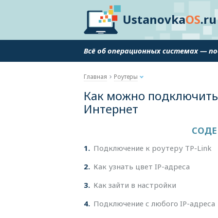
Ustanovka
OS
.ru
Всё об операционных системах — п
Главная
Роутеры
Как можно подключитьс
Интернет
СОДЕ
1
Подключение к роутеру TP-Link
2
Как узнать цвет IP-адреса
3
Как зайти в настройки
4
Подключение с любого IP-адреса