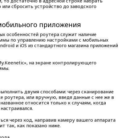
 то достаточно в адресной строке набрать
etup или сбросить устройство до заводского
мобильного приложения
ых особенностей роутера служит наличие
ммы по управлению настройками с мобильных
ndroid и iOS из стандартного магазина приложений
My.Keenetic», на экране контролирующего
ммы.
ыполнить двумя способами: через сканирование
е роутера, или вручную, введя данные с нее же в
названное относится только к случаям, когда
настраивался.
ся через код, направив камеру вашего аппарата
т так, как показано ниже.