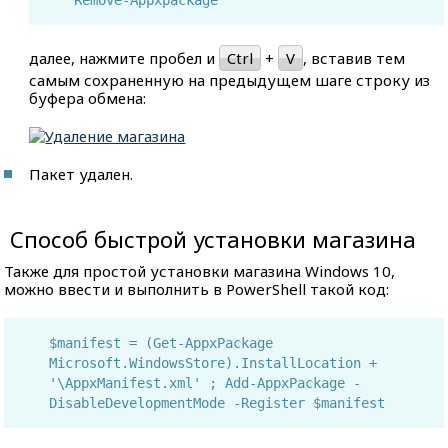
Remove-Appxpackage
далее, нажмите пробел и
Ctrl
+
V
, вставив тем
самым сохраненную на предыдущем шаге строку из
буфера обмена:
Пакет удален.
Способ быстрой установки магазина
Также для простой установки магазина Windows 10,
можно ввести и выполнить в PowerShell такой код:
$manifest = (Get-AppxPackage
Microsoft.WindowsStore).InstallLocation +
'\AppxManifest.xml' ; Add-AppxPackage -
DisableDevelopmentMode -Register $manifest