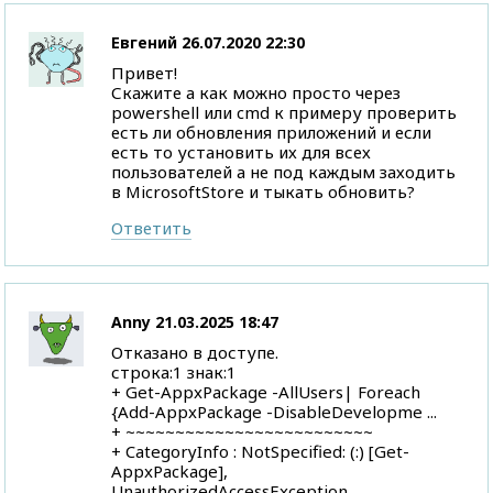
Евгений
26.07.2020 22:30
Привет!
Скажите а как можно просто через
powershell или cmd к примеру проверить
есть ли обновления приложений и если
есть то установить их для всех
пользователей а не под каждым заходить
в MicrosoftStore и тыкать обновить?
Ответить
Anny
21.03.2025 18:47
Отказано в доступе.
строка:1 знак:1
+ Get-AppxPackage -AllUsers| Foreach
{Add-AppxPackage -DisableDevelopme ...
+ ~~~~~~~~~~~~~~~~~~~~~~~~~
+ CategoryInfo : NotSpecified: (:) [Get-
AppxPackage],
UnauthorizedAccessException