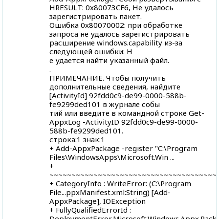
HRESULT: 0x80073CF6, Не удалось
зарегистрировать пакет.
Ошибка 0x80070002: при обработке
запроса не удалось зарегистрировать
расширение windows.capability из-за
следующей ошибки: Н
е удается найти указанный файл.
.
ПРИМЕЧАНИЕ. Чтобы получить
дополнительные сведения, найдите
[ActivityId] 92fdd0c9-de99-0000-588b-
fe9299ded101 в журнале собы
тий или введите в командной строке Get-
AppxLog -ActivityID 92fdd0c9-de99-0000-
588b-fe9299ded101.
строка:1 знак:1
+ Add-AppxPackage -register "C:\Program
Files\WindowsApps\Microsoft.Win ...
+
~~~~~~~~~~~~~~~~~~~~~~~~~~~~~~~~~~~~~~
+ CategoryInfo : WriteError: (C:\Program
File...ppxManifest.xml:String) [Add-
AppxPackage], IOException
+ FullyQualifiedErrorId :
DeploymentError,Microsoft.Windows.Appx.P