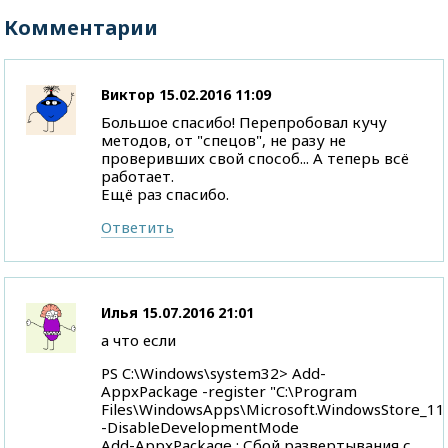
Комментарии
Виктор
15.02.2016 11:09
Большое спасибо! Перепробовал кучу
методов, от "спецов", не разу не
проверивших свой способ... А теперь всё
работает.
Ещё раз спасибо.
Ответить
Илья
15.07.2016 21:01
а что если
PS C:\Windows\system32> Add-
AppxPackage -register "C:\Program
Files\WindowsApps\Microsoft.WindowsStore_1
-DisableDevelopmentMode
Add-AppxPackage : Сбой развертывания с