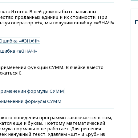
ка «Итого». В ней должны быть записаны
ество проданных единиц и их стоимости. При
ьзуя оператор «+», мы получим ошибку «#ЗНАЧ!».
шибка «#ЗНАЧ!»
применении функции СУММ. В ячейке вместо
жаться 0.
применении формулы СУММ
такого поведения программы заключается в том,
ржатся еще и буквы. Поэтому математический
рмула нормально не работает. Для решения
еек ненужный текст. Удаляем «шт» и «руб» из