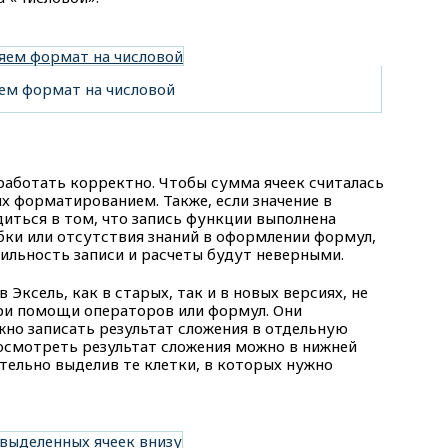
ем формат на числовой
 работать корректно. Чтобы сумма ячеек считалась
их форматированием. Также, если значение в
диться в том, что запись функции выполнена
бки или отсутствия знаний в оформлении формул,
ильность записи и расчеты будут неверными.
 Эксель, как в старых, так и в новых версиях, не
ри помощи операторов или формул. Они
жно записать результат сложения в отдельную
посмотреть результат сложения можно в нижней
ительно выделив те клетки, в которых нужно