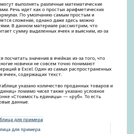
 могут выполнять различные математические
лами. Речь идет как о простых арифметических
формулах. По умолчанию самым простым и
ется сложение, однако даже здесь можно
ями. В данном материале рассмотрим, что
читает сумму выделенных ячеек и выясним, из-за
 посчитать значения в ячейках из-за того, что
Многие новички не совсем точно понимают
раций в Excel. Один из самых распространенных
 ячеек, содержащих текст.
таблице указано количество проданных товаров и
единиц» помимо чисел также указано условное
лонке «Стоимость единицы» — «руб». То есть
овые данные.
лица для примера